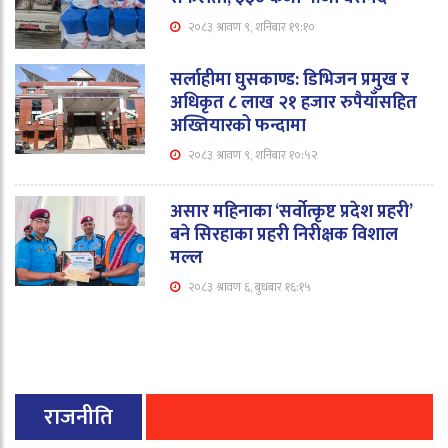
२०८३ श्रावण ९, शनिबार १९:१०
सर्लाहीमा घुसकाण्ड: डिभिजन प्रमुख र
अधिकृत ८ लाख २१ हजार रुपैयाँसहित
अख्तियारको फन्दामा
२०८३ श्रावण ९, शनिबार १०:५२
असार महिनाका ‘सर्वोत्कृष्ट प्रदेश प्रहरी’
बने सिरहाका प्रहरी निरीक्षक विशाल
मल्ल
२०८३ श्रावण ६, बुधबार १६:१५
राजनीति