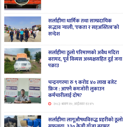
सर्लाहीमा धार्मिक तथा साम्प्रदायिक
सद्भाव र्‍याली, ‘एकता र सहअस्तित्व’को
सन्देश
सर्लाहीमा ठूलो परिमाणको अवैध मदिरा
बरामद, पूर्व विव्यस अध्यक्षसहित दुई जना
पक्राउ
चन्द्रनगरमा रु ९ करोड ४० लाख बजेट
फ्रिज : आफ्नै कमजोरी लुकाउन
कर्मचारीलाई दोष?
२०८३ श्रावण १०, आईतवार १२:४५
सर्लाहीमा लागूऔषधविरुद्ध प्रहरीको ठूलो
सफलता, ३३० केजी गाँजा बरामद