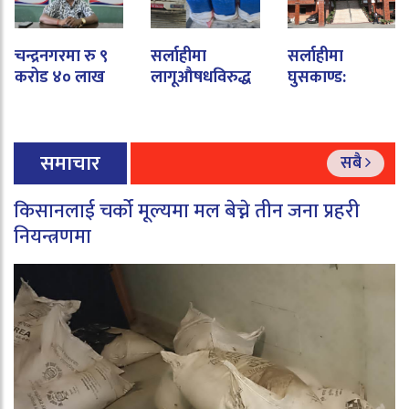
चन्द्रनगरमा रु ९
सर्लाहीमा
सर्लाहीमा
करोड ४० लाख
लागूऔषधविरुद्ध
घुसकाण्ड:
बजेट फ्रिज :
प्रहरीको ठूलो
डिभिजन प्रमुख र
आफ्नै कमजोरी
सफलता, ३३०
अधिकृत ८ लाख
लुकाउन
केजी गाँजा बरामद
२१ हजार
समाचार
कर्मचारीलाई दोष?
रुपैयाँसहित
सबै
अख्तियारको
फन्दामा
किसानलाई चर्को मूल्यमा मल बेच्ने तीन जना प्रहरी
नियन्त्रणमा