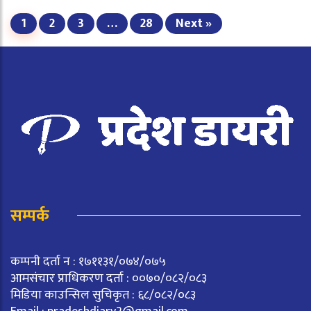
1
2
3
…
28
Next »
सम्पर्क
कम्पनी दर्ता न : १७११३१/०७४/०७५
आमसंचार प्राधिकरण दर्ता : ००७०/०८२/०८३
मिडिया काउन्सिल सुचिकृत : ६८/०८२/०८३