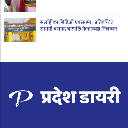
सर्लाहीका सिडिओ एक्सनमा : प्रतिबन्धित
सामग्री बरामद भएपछि केन्द्राध्यक्ष निलम्बन