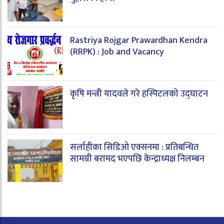
Rastriya Rojgar Prawardhan Kendra
(RRPK) : Job and Vacancy
कृषि मन्त्री यादवले गरे हस्पिटलको उद्घाटन
सर्लाहीका सिडिओ एक्सनमा : प्रतिबन्धित
सामग्री बरामद भएपछि केन्द्राध्यक्ष निलम्बन