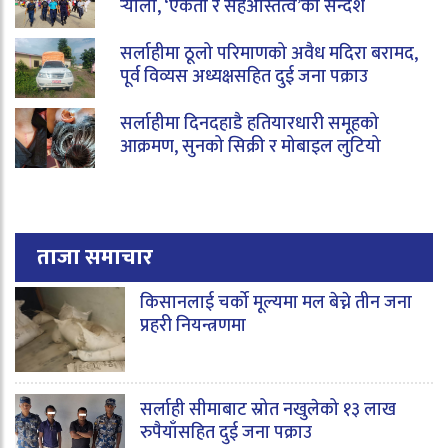
र्‍याली, ‘एकता र सहअस्तित्व’को सन्देश
सर्लाहीमा ठूलो परिमाणको अवैध मदिरा बरामद,
पूर्व विव्यस अध्यक्षसहित दुई जना पक्राउ
सर्लाहीमा दिनदहाडै हतियारधारी समूहको
आक्रमण, सुनको सिक्री र मोबाइल लुटियो
ताजा समाचार
किसानलाई चर्को मूल्यमा मल बेच्ने तीन जना
प्रहरी नियन्त्रणमा
सर्लाही सीमाबाट स्रोत नखुलेको १३ लाख
रुपैयाँसहित दुई जना पक्राउ