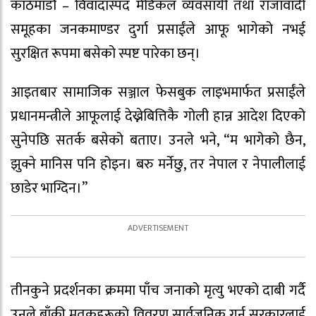
काठमाडौं – विवादास्पद मेडिकल व्यवसायी तथा राजावादी
समूहका जनकमाण्डर दुर्गा प्रसाईंले आफू भागेको नभई
सुरक्षित रूपमा बसेको स्पष्ट पारेका छन्।
आइतबार सामाजिक सञ्जाल फेसबुक लाइभमार्फत प्रसाईंले
प्रधानमन्त्रीले आफूलाई देख्नेबित्तिकै गोली हान्न आदेश दिएको
सुनेपछि सतर्क बसेको बताए। उनले भने, “म भागेको छैन,
झुक्ने मानिस पनि होइन। बरु मर्नेछु, तर नेपाल र नेपालीलाई
छाडेर भाग्दिन।”
तीनकुने प्रदर्शनका क्रममा पाँच जनाको मृत्यु भएको दाबी गर्दै
उनले बाँकी मृतकहरूको विवरण सार्वजनिक गर्न सरकारलाई