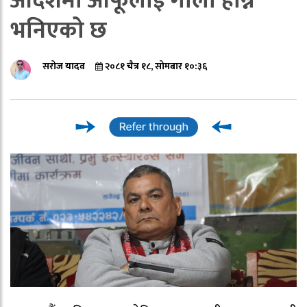
आदेशमा आफूलाई गोली हान्न
भनिएको छ
सरोज यादव
२०८१ चैत्र १८, सोमबार १०:३६