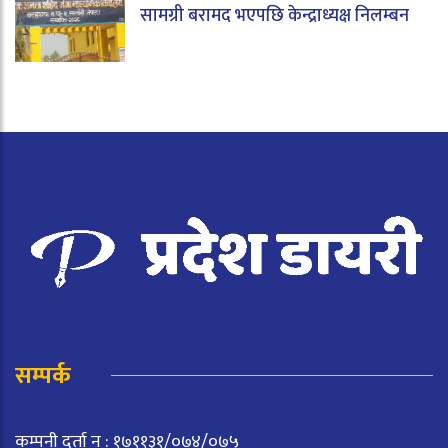
सामग्री बरामद भएपछि केन्द्राध्यक्ष निलम्बन
सम्पर्क
कम्पनी दर्ता न : १७११३१/०७४/०७५