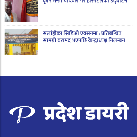
कृषि मन्त्री यादवले गरे हस्पिटलको उद्घाटन
सर्लाहीका सिडिओ एक्सनमा : प्रतिबन्धित
सामग्री बरामद भएपछि केन्द्राध्यक्ष निलम्बन