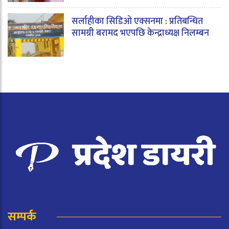
सर्लाहीका सिडिओ एक्सनमा : प्रतिबन्धित
सामग्री बरामद भएपछि केन्द्राध्यक्ष निलम्बन
सम्पर्क