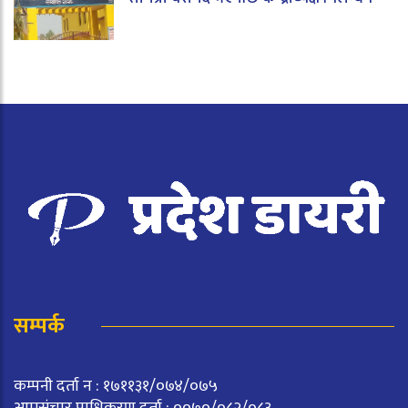
सम्पर्क
कम्पनी दर्ता न : १७११३१/०७४/०७५