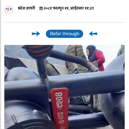
प्रदेश डायरी
२०८१ फाल्गुन ११, आईतवार ११:३९