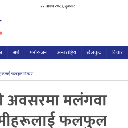
ज
अर्थ
मनोरन्जन
अन्तराष्ट्रिय
खेलकुद
विचार
ामीहरूलाई फलफुल वितरण
सको अवसरमा मलंगवा
ामीहरूलाई फलफुल