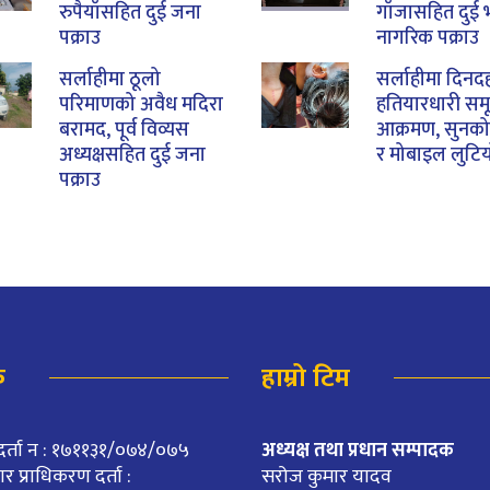
रुपैयाँसहित दुई जना
गाँजासहित दुई 
पक्राउ
नागरिक पक्राउ
सर्लाहीमा ठूलो
सर्लाहीमा दिनदह
परिमाणको अवैध मदिरा
हतियारधारी सम
बरामद, पूर्व विव्यस
आक्रमण, सुनको 
अध्यक्षसहित दुई जना
र मोबाइल लुटि
पक्राउ
क
हाम्रो टिम
दर्ता न : १७११३१/०७४/०७५
अध्यक्ष तथा प्रधान सम्पादक
 प्राधिकरण दर्ता :
सरोज कुमार यादव