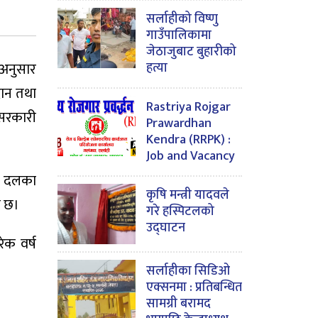
सर्लाहीको विष्णु
गाउँपालिकामा
जेठाजुबाट बुहारीको
हत्या
 अनुसार
दान तथा
Rastriya Rojgar
रसरकारी
Prawardhan
Kendra (RRPK) :
Job and Vacancy
िक दलका
कृषि मन्त्री यादवले
ो छ।
गरे हस्पिटलको
उद्घाटन
ेक वर्ष
सर्लाहीका सिडिओ
एक्सनमा : प्रतिबन्धित
सामग्री बरामद