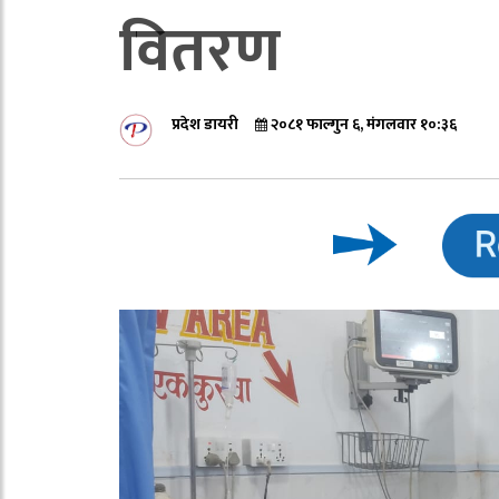
वितरण
प्रदेश डायरी
२०८१ फाल्गुन ६, मंगलवार १०:३६