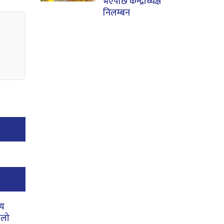
भएपछि केन्द्राध्यक्ष
निलम्बन
ीय
िलो