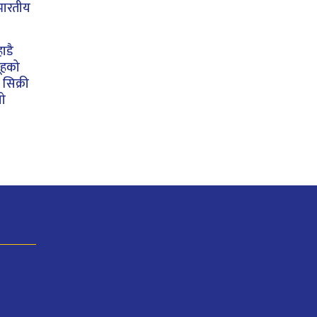
भारतीय
ाडै
ूहको
सिक्री
यो