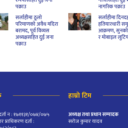
रुपैयाँसहित दुई जना
गाँजासहित दुई 
पक्राउ
नागरिक पक्राउ
सर्लाहीमा ठूलो
सर्लाहीमा दिनदह
परिमाणको अवैध मदिरा
हतियारधारी सम
बरामद, पूर्व विव्यस
आक्रमण, सुनको 
अध्यक्षसहित दुई जना
र मोबाइल लुटि
पक्राउ
क
हाम्रो टिम
दर्ता न : १७११३१/०७४/०७५
अध्यक्ष तथा प्रधान सम्पादक
 प्राधिकरण दर्ता :
सरोज कुमार यादव