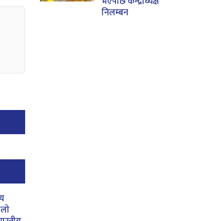
भएपछि केन्द्राध्यक्ष
निलम्बन
ीय
िलो