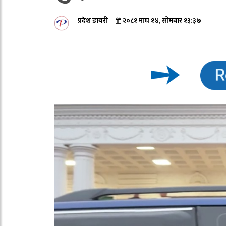
प्रदेश डायरी
२०८१ माघ १४, सोमबार १३:३७