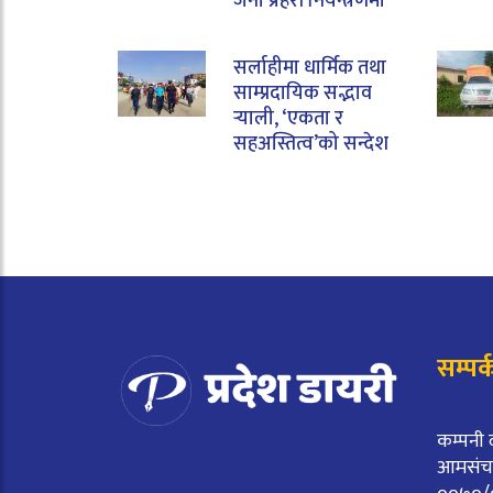
जना प्रहरी नियन्त्रणमा
सर्लाहीमा धार्मिक तथा
साम्प्रदायिक सद्भाव
र्‍याली, ‘एकता र
सहअस्तित्व’को सन्देश
सम्पर्
कम्पनी 
आमसंचार