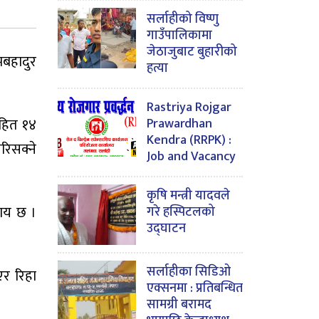
सर्लाहीको विष्णु
गाउँपालिकामा
जेठाजुबाट बुहारीको
मबहादुर
हत्या
Rastriya Rojgar
Prawardhan
सहित १४
Kendra (RRPK) :
रिसक्ने
Job and Vacancy
कृषि मन्त्री यादवले
राय छ ।
गरे हस्पिटलको
उद्घाटन
सर्लाहीका सिडिओ
एर रिहा
एक्सनमा : प्रतिबन्धित
सामग्री बरामद