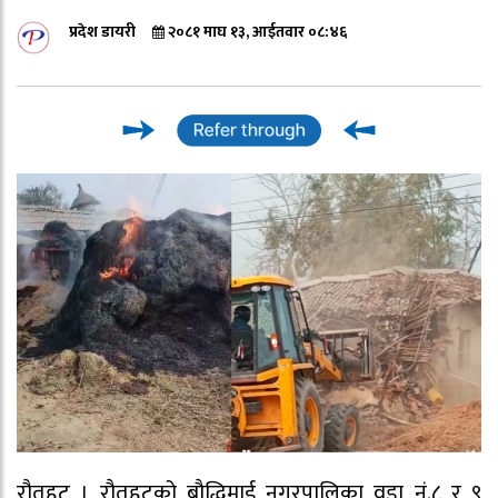
प्रदेश डायरी
२०८१ माघ १३, आईतवार ०८:४६
रौतहट । रौतहटको बौद्धिमाई नगरपालिका वडा नं.८ र ९