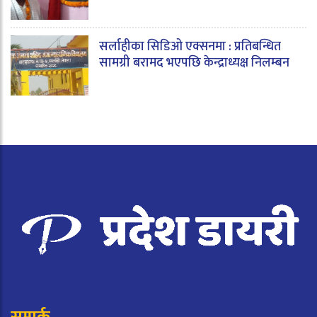
सर्लाहीका सिडिओ एक्सनमा : प्रतिबन्धित
सामग्री बरामद भएपछि केन्द्राध्यक्ष निलम्बन