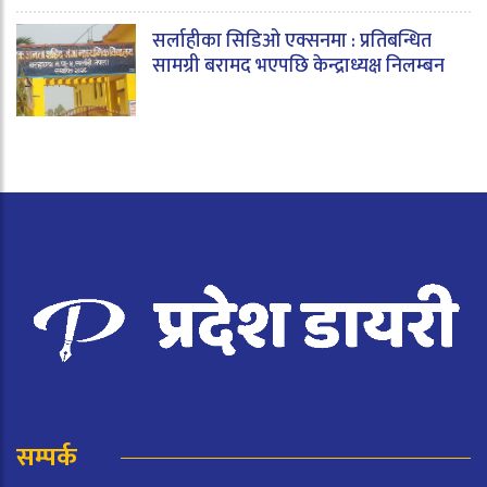
सर्लाहीका सिडिओ एक्सनमा : प्रतिबन्धित
सामग्री बरामद भएपछि केन्द्राध्यक्ष निलम्बन
सम्पर्क