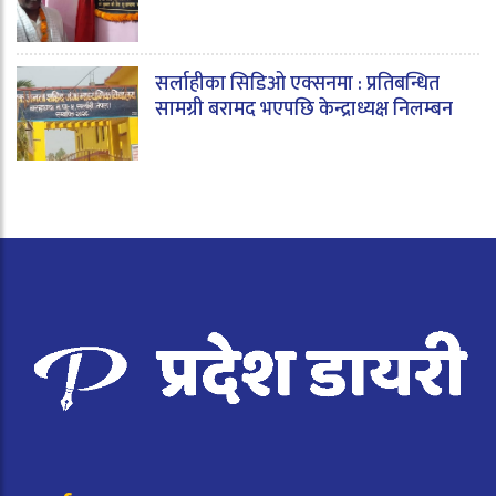
सर्लाहीका सिडिओ एक्सनमा : प्रतिबन्धित
सामग्री बरामद भएपछि केन्द्राध्यक्ष निलम्बन