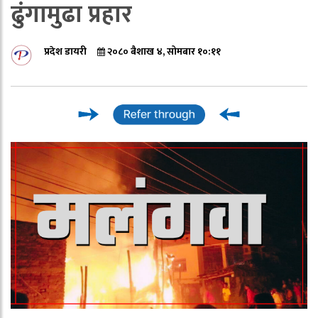
ढुंगामुढा प्रहार
प्रदेश डायरी
२०८० बैशाख ४, सोमबार १०:११