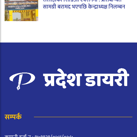
सामग्री बरामद भएपछि केन्द्राध्यक्ष निलम्बन
सम्पर्क