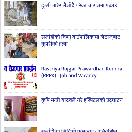
दुम्सी मारेर लैजाँदै गरेका चार जना पक्राउ
सर्लाहीको विष्णु गाउँपालिकामा जेठाजुबाट
बुहारीको हत्या
Rastriya Rojgar Prawardhan Kendra
(RRPK) : Job and Vacancy
कृषि मन्त्री यादवले गरे हस्पिटलको उद्घाटन
सर्लाहीका सिडिओ एक्सनमा : प्रतिबन्धित