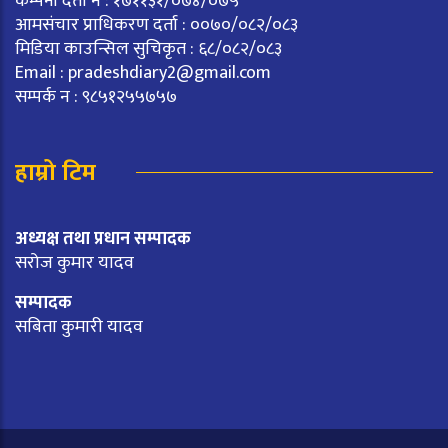
कम्पनी दर्ता न : १७११३१/०७४/०७५
आमसंचार प्राधिकरण दर्ता : ००७०/०८२/०८३
मिडिया काउन्सिल सुचिकृत : ६८/०८२/०८३
Email :
pradeshdiary2@gmail.com
सम्पर्क न : ९८५१२५५७५७
हाम्रो टिम
अध्यक्ष तथा प्रधान सम्पादक
सरोज कुमार यादव
सम्पादक
सबिता कुमारी यादव