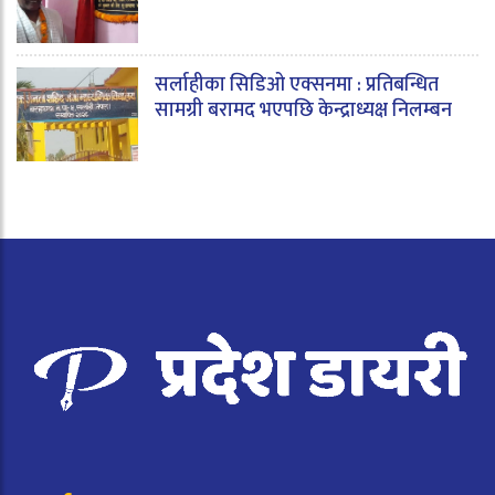
सर्लाहीका सिडिओ एक्सनमा : प्रतिबन्धित
सामग्री बरामद भएपछि केन्द्राध्यक्ष निलम्बन