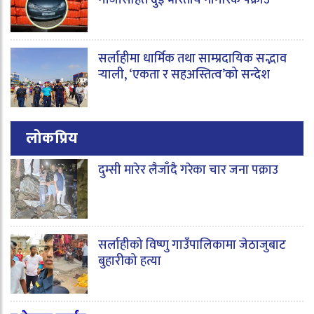
गाँजासहित दुई भारतीय नागरिक पक्राउ
सर्लाहीमा धार्मिक तथा साम्प्रदायिक सद्भाव
र्‍याली, ‘एकता र सहअस्तित्व’को सन्देश
लोकप्रिय
दुम्सी मारेर लैजाँदै गरेका चार जना पक्राउ
सर्लाहीको विष्णु गाउँपालिकामा जेठाजुबाट
बुहारीको हत्या