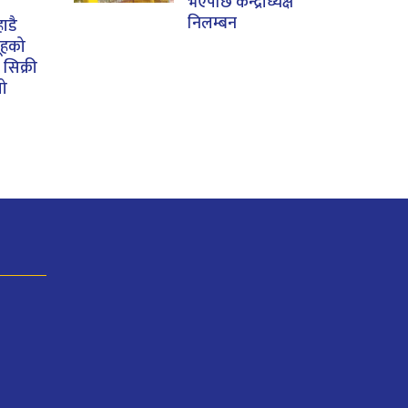
भएपछि केन्द्राध्यक्ष
निलम्बन
ाडै
ूहको
सिक्री
यो