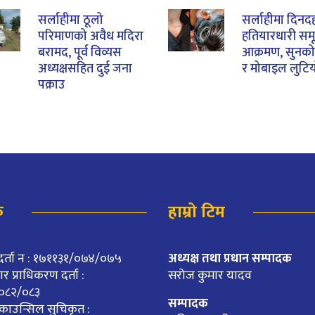
सर्लाहीमा ठूलो
सर्लाहीमा दिनदह
परिमाणको अवैध मदिरा
हतियारधारी सम
बरामद, पूर्व विव्यस
आक्रमण, सुनको 
अध्यक्षसहित दुई जना
र मोबाइल लुटि
पक्राउ
क
हाम्रो टिम
दर्ता न : १७११३१/०७४/०७५
अध्यक्ष तथा प्रधान सम्पादक
 प्राधिकरण दर्ता :
सरोज कुमार यादव
०८२/०८३
सम्पादक
काउन्सिल सुचिकृत :