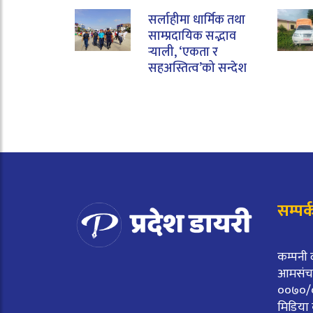
सर्लाहीमा धार्मिक तथा
साम्प्रदायिक सद्भाव
र्‍याली, ‘एकता र
सहअस्तित्व’को सन्देश
सम्पर्
कम्पनी 
आमसंचार
००७०/
मिडिया 