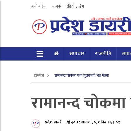
हाम्रो बारेमा
सम्पर्क
रेडियो लाईभ
समाचार
राजनीति
समा
होमपेज
रामानन्द चोकमा एक युवकको शव फेला
रामानन्द चोकम
प्रदेश डायरी
२०७८ श्रावण ३०, शनिबार १३:०९