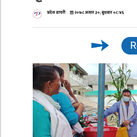
प्रदेश डायरी
२०७८ असार ३०, बुधबार ०८:४६