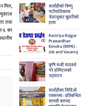
ाइन मिल,
सर्लाहीको विष्णु
गाउँपालिकामा
 युवराज
जेठाजुबाट बुहारीको
षता तथा
हत्या
वन-६ का
Rastriya Rojgar
स्थानीय
Prawardhan
Kendra (RRPK) :
Job and Vacancy
कृषि मन्त्री यादवले
गरे हस्पिटलको
उद्घाटन
सर्लाहीका सिडिओ
एक्सनमा : प्रतिबन्धित
सामग्री बरामद