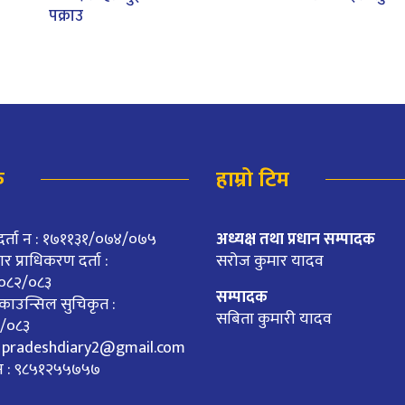
पक्राउ
क
हाम्रो टिम
दर्ता न : १७११३१/०७४/०७५
अध्यक्ष तथा प्रधान सम्पादक
 प्राधिकरण दर्ता :
सरोज कुमार यादव
०८२/०८३
सम्पादक
काउन्सिल सुचिकृत :
सबिता कुमारी यादव
/०८३
:
pradeshdiary2@gmail.com
क न : ९८५१२५५७५७