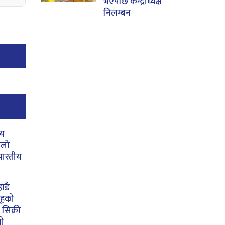
भएपछि केन्द्राध्यक्ष
निलम्बन
ीय
िलो
भारतीय
ाडै
ूहको
सिक्री
यो